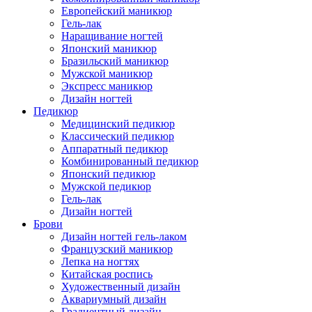
Европейский маникюр
Гель-лак
Наращивание ногтей
Японский маникюр
Бразильский маникюр
Мужской маникюр
Экспресс маникюр
Дизайн ногтей
Педикюр
Медицинский педикюр
Классический педикюр
Аппаратный педикюр
Комбинированный педикюр
Японский педикюр
Мужской педикюр
Гель-лак
Дизайн ногтей
Брови
Дизайн ногтей гель-лаком
Французский маникюр
Лепка на ногтях
Китайская роспись
Художественный дизайн
Аквариумный дизайн
Градиентный дизайн