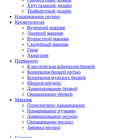
Хрустальный дизайн
Трафаретный дизайн
Наращивание ресниц
Косметология
Вечерний макияж
Дневной макияж
Возрастной макияж
Свадебный макияж
Грим
Аквагрим
Перманент
Классическая коррекция бровей
Коррекция бровей нитью
Коррекция мужских бровей
Микроблейдинг
Ламинирование бровей
Окрашивание бровей
Макияж
Поресничное наращивание
Наращивание пучками
Ламинирование ресниц
Окрашивание ресниц
Завивка ресниц
Главная