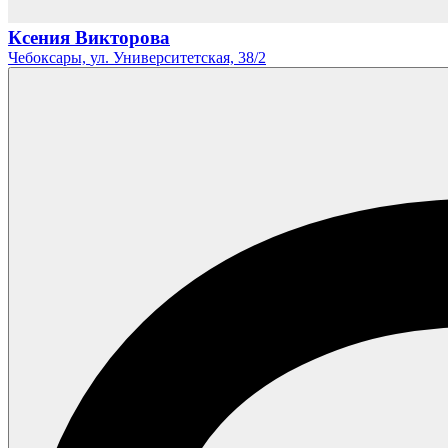
Ксения Викторова
Чебоксары,
ул. Университетская,
38/2