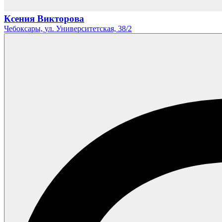
Ксения Викторова
Чебоксары,
ул. Университетская,
38/2