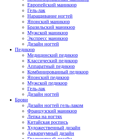
Европейский маникюр
Гель-лак
Наращивание ногтей
Японский маникюр
Бразильский маникюр
Мужской маникюр
Экспресс маникюр
Дизайн ногтей
Педикюр
Медицинский педикюр
Классический педикюр
Аппаратный педикюр
Комбинированный педикюр
Японский педикюр
Мужской педикюр
Гель-лак
Дизайн ногтей
Брови
Дизайн ногтей гель-лаком
Французский маникюр
Лепка на ногтях
Китайская роспись
Художественный дизайн
Аквариумный дизайн
Градиентный дизайн