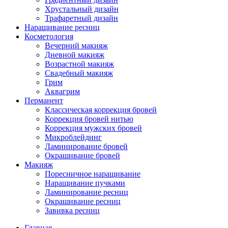
Хрустальный дизайн
Трафаретный дизайн
Наращивание ресниц
Косметология
Вечерний макияж
Дневной макияж
Возрастной макияж
Свадебный макияж
Грим
Аквагрим
Перманент
Классическая коррекция бровей
Коррекция бровей нитью
Коррекция мужских бровей
Микроблейдинг
Ламинирование бровей
Окрашивание бровей
Макияж
Поресничное наращивание
Наращивание пучками
Ламинирование ресниц
Окрашивание ресниц
Завивка ресниц
Главная