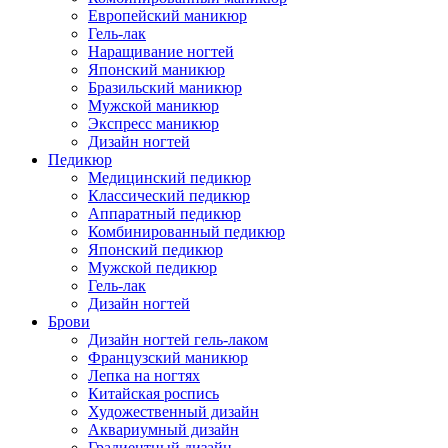
Европейский маникюр
Гель-лак
Наращивание ногтей
Японский маникюр
Бразильский маникюр
Мужской маникюр
Экспресс маникюр
Дизайн ногтей
Педикюр
Медицинский педикюр
Классический педикюр
Аппаратный педикюр
Комбинированный педикюр
Японский педикюр
Мужской педикюр
Гель-лак
Дизайн ногтей
Брови
Дизайн ногтей гель-лаком
Французский маникюр
Лепка на ногтях
Китайская роспись
Художественный дизайн
Аквариумный дизайн
Градиентный дизайн