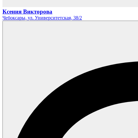
Ксения Викторова
Чебоксары,
ул. Университетская,
38/2