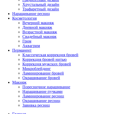
Хрустальный дизайн
Трафаретный дизайн
Наращивание ресниц
Косметология
Вечерний макияж
Дневной макияж
Возрастной макияж
Свадебный макияж
Грим
Аквагрим
Перманент
Классическая коррекция бровей
Коррекция бровей нитью
Коррекция мужских бровей
Микроблейдинг
Ламинирование бровей
Окрашивание бровей
Макияж
Поресничное наращивание
Наращивание пучками
Ламинирование ресниц
Окрашивание ресниц
Завивка ресниц
Главная